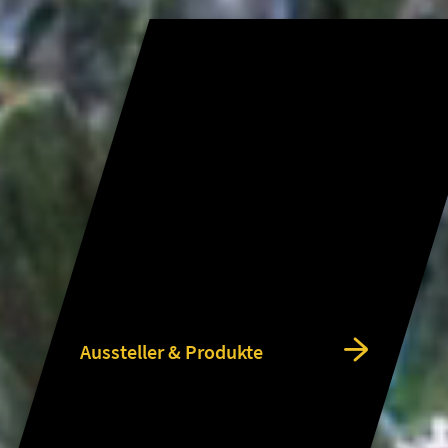
Aussteller & Produkte