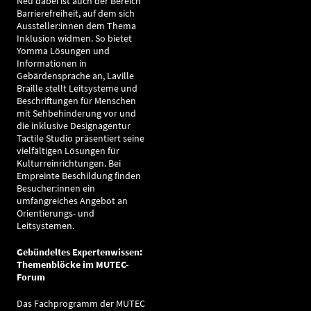
Neu dabei ist auch der Bereich
Barrierefreiheit, auf dem sich
Aussteller:innen dem Thema
Inklusion widmen. So bietet
Yomma Lösungen und
Informationen in
Gebärdensprache an, Laville
Braille stellt Leitsysteme und
Beschriftungen für Menschen
mit Sehbehinderung vor und
die inklusive Designagentur
Tactile Studio präsentiert seine
vielfältigen Lösungen für
Kulturreinrichtungen. Bei
Empreinte Beschildung finden
Besucher:innen ein
umfangreiches Angebot an
Orientierungs- und
Leitsystemen.
Gebündeltes Expertenwissen:
Themenblöcke im MUTEC-
Forum
Das Fachprogramm der MUTEC