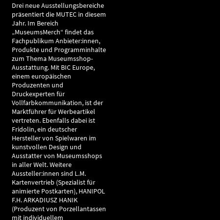
Drei neue Ausstellungsbereiche
präsentiert die MUTEC in diesem
Jahr. Im Bereich
„MuseumsMerch“ findet das
Fachpublikum Anbieter:innen,
Produkte und Programminhalte
zum Thema Museumsshop-
Ausstattung. Mit BIC Europe,
einem europäischen
Produzenten und
Druckexperten für
Vollfarbkommunikation, ist der
Marktführer für Werbeartikel
vertreten. Ebenfalls dabei ist
Fridolin, ein deutscher
Hersteller von Spielwaren im
kunstvollen Design und
Ausstatter von Museumsshops
in aller Welt. Weitere
Aussteller:innen sind L.M.
Kartenvertrieb (Spezialist für
animierte Postkarten), HANIPOL
F.H. ARKADIUSZ HANIK
(Produzent von Porzellantassen
mit individuellem