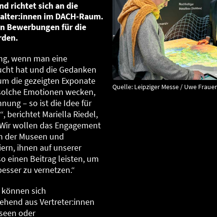
d richtet sich an die
alter:innen im DACH-Raum.
n Bewerbungen für die
rden.
ung, wenn man eine
ucht hat und die Gedanken
 um die gezeigten Exponate
Quelle: Leipziger Messe / Uwe Fraue
 solche Emotionen wecken,
nung – so ist die Idee für
berichtet Mariella Riedel,
 „Wir wollen das Engagement
en der Museen und
iern, ihnen auf unserer
 einen Beitrag leisten, um
esser zu vernetzen.“
 können sich
hend aus Vertreter:innen
useen oder