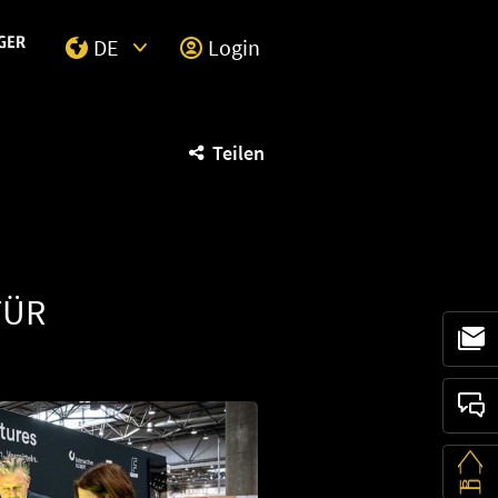
DE
Login
Select Input
Teilen
FÜR