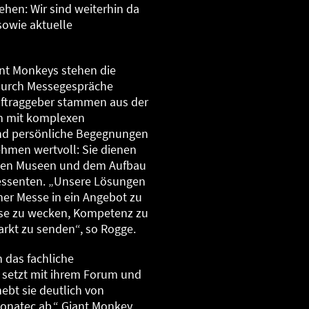
hen: Wir sind weiterhin da
sowie aktuelle
ant Monkeys stehen die
 durch Messegespräche
uftraggeber stammen aus der
en mit komplexen
nd persönliche Begegnungen
hmen wertvoll: Sie dienen
nten Museen und dem Aufbau
ressenten. „Unsere Lösungen
ner Messe in ein Angebot zu
sse zu wecken, Kompetenz zu
arkt zu senden“, so Rogge.
 das fachliche
setzt mit ihrem Forum und
ebt sie deutlich von
onatec ab.“ Giant Monkey