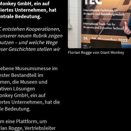
 Monkey GmbH, ein auf
siertes Unternehmen, hat
entrale Bedeutung.
C entstehen Kooperationen,
 unserer neuen Rubrik zeigen
 nutzen – und welche Wege
eser Geschichten stellen wir
Florian Rogge von Giant Monkey
rbliebene Museumsmesse im
ster Bestandteil im
hmen, die Museen und
ativen Lösungen
Monkey GmbH, ein auf
iertes Unternehmen, hat die
le Bedeutung.
em eine Plattform, um
rian Rogge, Vertriebsleiter