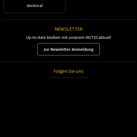
denkmal
NEWSLETTER
Up-to-date bleiben mit unserem MUTECaktuell
zur Newsletter-Anmeldung
Folgen Sie uns
Leipziger Messe GmbH, Messe-Allee 1, 04356 Leipzig
Impressum
Datenschutz
Seite drucken
© Leipziger Messe 2022. Alle Rechte vorbehalten.