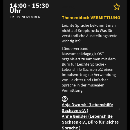
14:00 - 15:30
Vortrag
Uhr
FR. 08. NOVEMBER
Themenblock VERMITTLUNG
Leichte Sprache bekommt man
nicht auf Knopfdruck: Was für
verständliche Ausstellungstexte
wichtig ist?
Länderverband
Museumspädagogik OST
organisiert zusammen mit dem
Büro für Leichte Sprache -
Lebenshilfe Sachsen e.V. einen
Impulsvortrag zur Verwendung
von Leichter und Einfacher
Sprache in der musealen
Vermittlung.
Anja Dworski (Lebenshilfe
Sachsen e.V. )
Anne Geißler (Lebenshilfe
Sachsen e.V., Büro für leichte
Sprache )