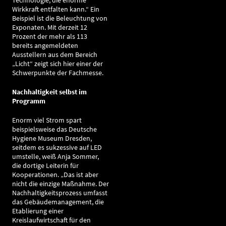
Technologie, die enorme
Wirkkraft entfalten kann.“ Ein
Beispiel ist die Beleuchtung von
Exponaten. Mit derzeit 12
Prozent der mehr als 113
bereits angemeldeten
Ausstellern aus dem Bereich
„Licht“ zeigt sich hier einer der
Schwerpunkte der Fachmesse.
Nachhaltigkeit selbst im
Programm
Enorm viel Strom spart
beispielsweise das Deutsche
Hygiene Museum Dresden,
seitdem es sukzessive auf LED
umstelle, weiß Anja Sommer,
die dortige Leiterin für
Kooperationen. „Das ist aber
nicht die einzige Maßnahme. Der
Nachhaltigkeitsprozess umfasst
das Gebäudemanagement, die
Etablierung einer
Kreislaufwirtschaft für den