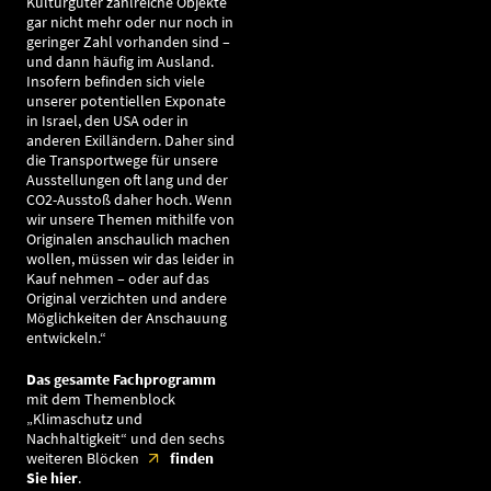
Kulturgüter zahlreiche Objekte
gar nicht mehr oder nur noch in
geringer Zahl vorhanden sind –
und dann häufig im Ausland.
Insofern befinden sich viele
unserer potentiellen Exponate
in Israel, den USA oder in
anderen Exilländern. Daher sind
die Transportwege für unsere
Ausstellungen oft lang und der
CO2-Ausstoß daher hoch. Wenn
wir unsere Themen mithilfe von
Originalen anschaulich machen
wollen, müssen wir das leider in
Kauf nehmen – oder auf das
Original verzichten und andere
Möglichkeiten der Anschauung
entwickeln.“
Das gesamte Fachprogramm
mit dem Themenblock
„Klimaschutz und
Nachhaltigkeit“ und den sechs
weiteren Blöcken
finden
Sie hier
.